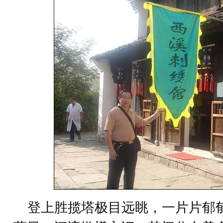
登上胜揽塔极目远眺，一片片郁