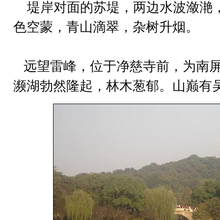
堤岸对面的苏堤，两边水波潋滟
色空蒙，青山滴翠，杂树升烟。
远望雷峰，位于净慈寺前，为南屏
濒湖勃然隆起，林木葱郁。山巅有