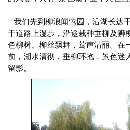
我们先到柳浪闻莺园，沿湖长达千
干道路上漫步，沿途栽种垂柳及狮
色柳树。柳丝飘舞，莺声清丽。在
前，湖水清彻，垂柳环抱，景色迷
留影。