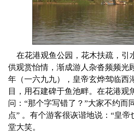
在花港观鱼公园，花木扶疏，引
供观赏怡情，渐成游人杂沓频频光
年（一六九九），皇帝玄烨驾临西
目，用石建碑于鱼池畔。在花港观
问：“那个字写错了？”大家不约而
点” 。有个游客很诙谐地说：“皇帝
堂大笑。