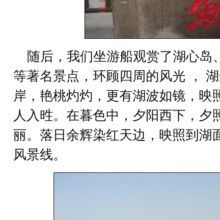
随后，我们坐游船观赏了湖心岛
等著名景点，环顾四周的风光 ， 
岸，艳桃灼灼，更有湖波如镜，映
人入甠。在暮色中，夕阳西下，夕
丽。落日余辉染红天边，映照到湖
风景线。