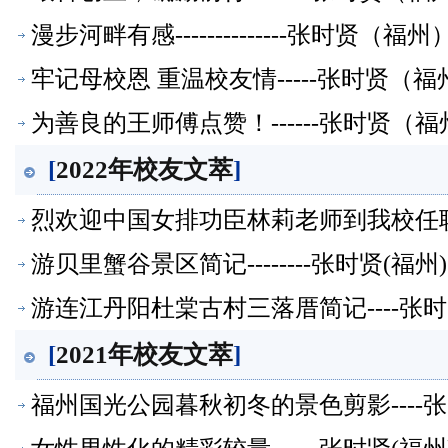
漫步河畔有感--------------张时贤
牢记母校恩 重温校友情-----张时贤（
为善良的王师傅点赞！------张时贤（
[
2022年校友文萃
]
烈欢迎中国女排功臣林莉老师到我校任职-
游贝里蟹谷景区简记--------张时贤(
游连江丹阳杜棠古村三落厝简记----张
[
2021年校友文萃
]
福州国光公园暮秋初冬的景色剪影----