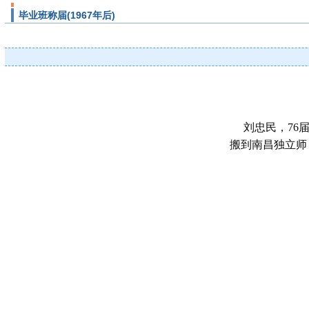
毕业班称届(1967年后)
刘忠民，76
搬到南昌独立师