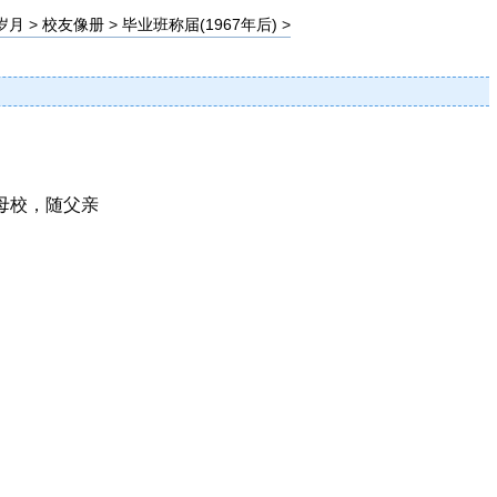
岁月
>
校友像册
>
毕业班称届(1967年后)
>
母校，随父亲