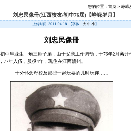
您的位置：
首页
>
峥嵘
刘忠民像冊(江西校友/初中76屆)【峥嵘岁月】
上传时间: 2011-04-18 【字体：
大
中
小
】
刘忠民像冊
届初中毕业生，炮三师子弟，由于父亲工作调动，于76年2月离开
，77年入伍，服役4年，现住在江西赣州。
十分怀念母校及那些一起玩耍的儿时玩伴……