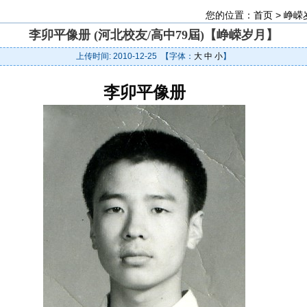
您的位置：
首页
>
峥嵘
李卯平像册 (河北校友/高中79屆)【峥嵘岁月】
上传时间: 2010-12-25 【字体：
大
中
小
】
李卯平像册