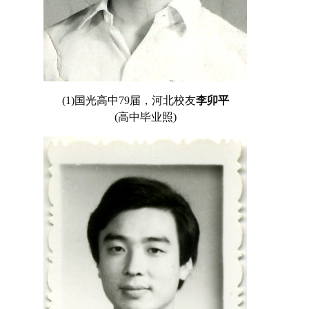
(1)国光高中79届，河北校友
李卯平
(高中毕业照)