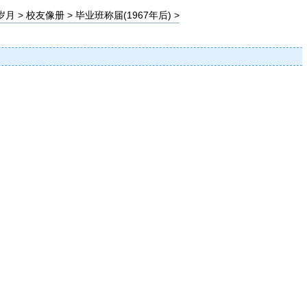
岁月
>
校友像册
>
毕业班称届(1967年后)
>