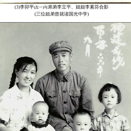
(3)李卯平
弟弟李立平、姐姐李素芬合影
(左一)与
(三位姐弟曾就读国光中学)