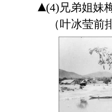
(4)兄弟姐
（叶冰莹前排右