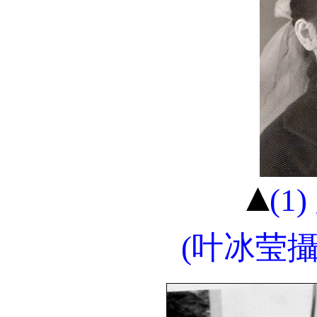
(1
(
叶冰莹
攝