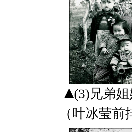
(3)兄弟
（叶冰莹前排