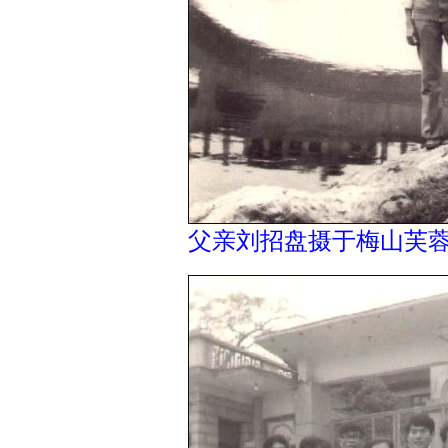
父亲刘招盘摄于梅山芙