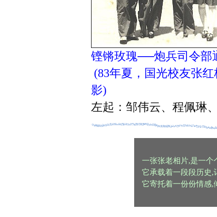
铿锵玫瑰──炮兵司令部
(83年夏，国光校友张
影)
左起：邹伟云、程佩琳
一张张老相片,是一个
它承载着一段段历史,
它寄托着一份份情感,