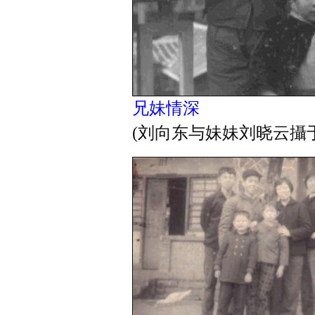
兄妹情深
(刘向东与妹妹刘晓云攝