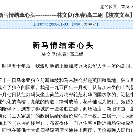
您的位置：
首页
新马情结牵心头------------林文良(永春)高二組【校友文萃
上传时间: 2008-01-03 【字体：
大
中
小
】
新 马 情 结 牵 心 头
林文良(永春) 高二组
时隔五十年后，我激动地踏上新加坡这块以华人为主流的岛国
十一日马来亚独立前新加坡和马来联合邦是英国殖民地。独立
成立了独立的国家。我是一九五四年一月初，从昔加末坐的士到
一月七日从红灯码头坐上荷兰万吨邮轮芝利华回国求学的。记忆
现代化的高楼，宽敞的街道，绿树成荫，花草铺地为依衬。短暂
的陪伴下，浏览了狮城的一些名胜古迹，商场酒店，新旧街道，
甥女（工人家属）的政府供给的廉价房住了一夜。二房一厅，大
梯上下（八层的楼屋），布置得体，而这住宅区附近商场学校应
。同也在莱佛士大道四星级酒店卡通住上两夜，房价每晚人民币14