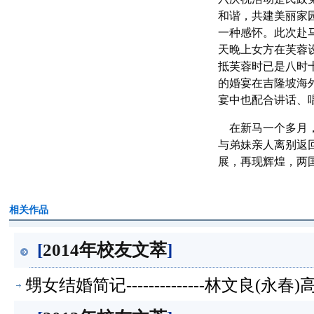
和谐，共建美丽家
一种感怀。此次赴
天晚上女方在芙蓉
抵芙蓉时已是八时
的婚宴在吉隆坡海
宴中也配合讲话、
在新马一个多月，
与弟妹亲人离别返
展，再现辉煌，两
相关作品
[
2014年校友文萃
]
甥女结婚简记--------------林文良(