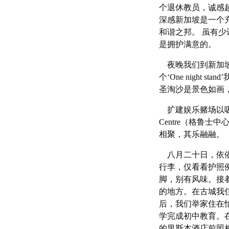
个退休教员，诚感
深感新加坡是一个
和谐之邦。 虽有
是拥护满意的。
夜晚我们到新加坡
个‘One nigh
圣淘沙是景色如画
扩建娱乐赌场以吸引更
Centre（格鲁
相聚，其乐融融。
八月二十日，依依
行李，仅看看护照
脚，别有风味。接
的地方。在古城我
后，我们举家住在
学完成初中教育。
的里斯本酒店前照