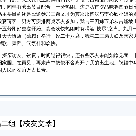
园，同样有演出节目配合，十分热闹。这是我首次品味异国节日
马主要目的还是应邀参加三弟文才为其次郎德汉与李心欣小姐的
设宴请客，男方可安排两桌亲友参加，我与三四妹五弟从吉隆坡
十五分刚好喜宴开始。宴会欢快热闹时有喝酒“饮尽”之声。九月
外天大饭店（蕉赖）举行，设二十八席，我与二三弟夫妇及亲家
唱歌、舞蹈、气氛祥和欢快。
探亲访友、饮宴，时间过得很快，还有些亲友未能如愿见面，
回家园。在再见，再来声中依依不舍离开了我的出生地。祝福中
国人民的友谊万古长青。
永春)高二组【校友文萃】