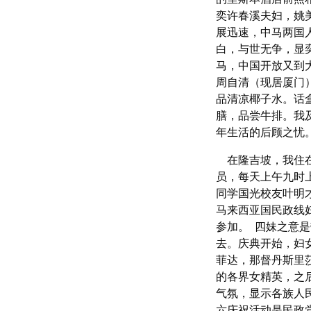
奕许春溪夫妇，姚
展迅速，中马两国
白，与世无争，显
马，中国开放又到
周自清（现居厦门
品清凉椰子水。话
膳，品尝牛排。我
年生活的后顾之忧
在隆吉坡，我住在四
员，每天上午九时
同学国光校友叶明
马来西亚国民政线
参加。 四妹之意
去。庆典开始，妇
菲达，那督丹斯里
的各界女精英，之
气氛，显示各族人
六庆祝活动是民政