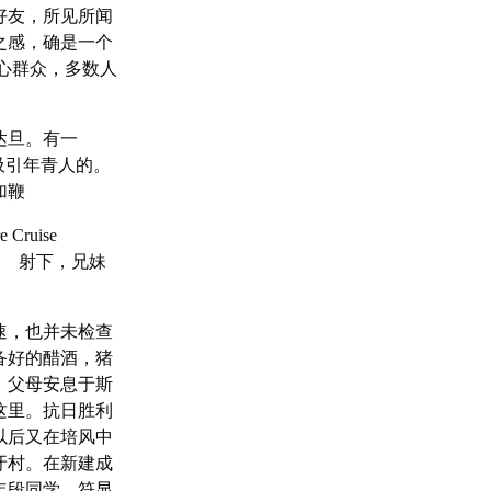
好友，所见所闻
之感，确是一个
心群众，多数人
达旦。有一
为吸引年青人的。
加鞭
uise
照 射下，兄妹
速，也并未检查
备好的醋酒，猪
、父母安息于斯
这里。抗日胜利
以后又在培风中
牙村。在新建成
年段同学，符显