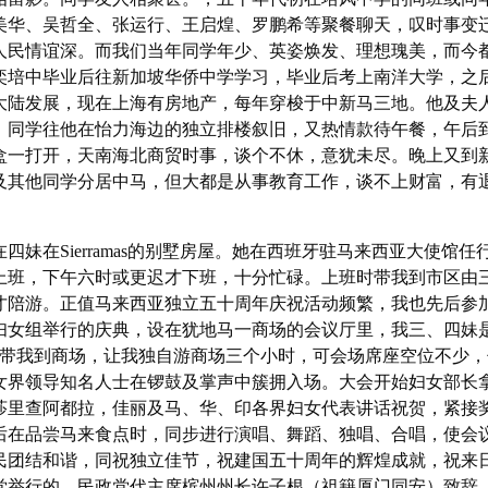
美华、吴哲全、张运行、王启煌、罗鹏希等聚餐聊天，叹时事变
人民情谊深。而我们当年同学年少、英姿焕发、理想瑰美，而今
奕培中毕业后往新加坡华侨中学学习，毕业后考上南洋大学，之
大陆发展，现在上海有房地产，每年穿梭于中新马三地。他及夫
）同学往他在怡力海边的独立排楼叙旧，又热情款待午餐，午后
盒一打开，天南海北商贸时事，谈个不休，意犹未尽。晚上又到
及其他同学分居中马，但大都是从事教育工作，谈不上财富，有
。
妹在Sierramas的别墅房屋。她在西班牙驻马来西亚大使馆任
上班，下午六时或更迟才下班，十分忙碌。上班时带我到市区由
才陪游。正值马来西亚独立五十周年庆祝活动频繁，我也先后参
妇女组举行的庆典，设在犹地马一商场的会议厅里，我三、四妹
是带我到商场，让我独自游商场三个小时，可会场席座空位不少，
女界领导知名人士在锣鼓及掌声中簇拥入场。大会开始妇女部长
莎里查阿都拉，佳丽及马、华、印各界妇女代表讲话祝贺，紧接
后在品尝马来食点时，同步进行演唱、舞蹈、独唱、合唱，使会
民团结和谐，同祝独立佳节，祝建国五十周年的辉煌成就，祝来
党举行的。民政党代主席槟州州长许子根（祖籍厦门同安）致辞