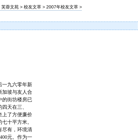
>
芙蓉文苑
>
校友文萃
>
2007年校友文萃
>
】
。
后一九六零年新
新加坡与友人合
中的街坊楼房已
的四天在三、
坐上了方便廉价
约七十平方米。
有尽有，环境清
00元。作为一