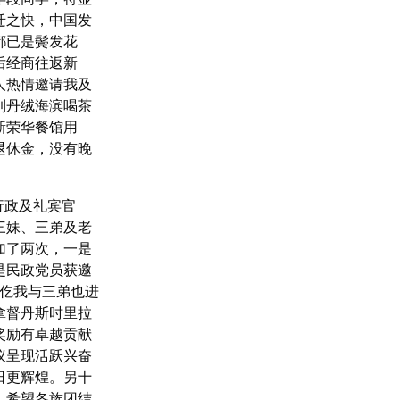
迁之快，中国发
都已是鬓发花
后经商往返新
人热情邀请我及
到丹绒海滨喝茶
新荣华餐馆用
退休金，没有晚
行政及礼宾官
三妹、三弟及老
加了两次，一是
是民政党员获邀
仡我与三弟也进
拿督丹斯时里拉
奖励有卓越贡献
议呈现活跃兴奋
日更辉煌。另十
，希望各族团结