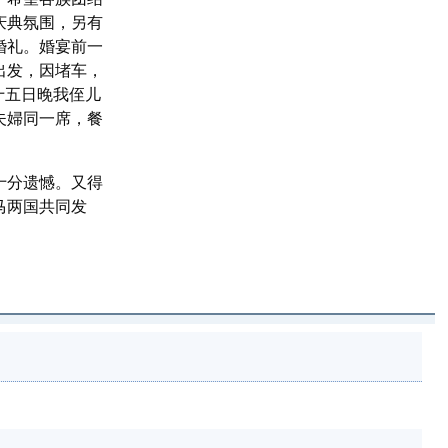
庆典氛围，另有
婚礼。婚宴前一
出发，因堵车，
十五日晚我侄儿
夫婦同一席，餐
十分遗憾。又得
马两国共同发