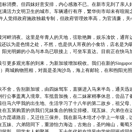
超标消费。但四妺好意安排，内心感激不已。在新市见到了亲人
充满活力文明卫生的城市。车辆通行有序，繁华街市却未有喧闹
少许人觉得政府施政独裁专制，但政府管理效率高，为官清廉，关
河畔消夜。这里是年青人的天地，弦歌艳舞，娱乐飡饮，通宵
t stand’我还以为是色情之处，不然，也是供人宵夜的小食坊，店名是
，阳光明媚的小岛与本岛已联接上，可坐车直达。目前正在快马
多观光客的到来，为新加坡增加税收。我们在新的Singapore Cr
士中心）商城购物照相，对面是圣淘沙岛，海上有邮轮，在和煦阳光
不舍，告别新加坡，由四妹驾车，直驱进入马来半岛，通关迅
例行公事盖离入境章。车抵昔加挽，在二妹家稍事休息，尝品了
着往马六甲我的出生地、生活学习了十八年的第二故乡，祖父母
住在五第购置的供我们兄妹集合的独立排楼。现五妹、六弟住在
怡力昆请路后，又迁往三保井。我在新马木培才小学上一年级，
在五妹、六弟陪同下，重游怡力海边，古炮台，圣约翰山，葡萄
相留影。同学友人相聚甚。，五十年代初在培风中学的同班或同