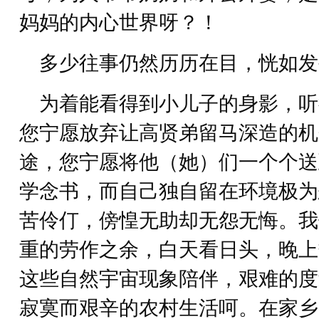
妈妈的内心世界呀？！
多少往事仍然历历在目，恍如发
为着能看得到小儿子的身影，听
您宁愿放弃让高贤弟留马深造的机
途，您宁愿将他（她）们一个个送
学念书，而自己独自留在环境极为
苦伶仃，傍惶无助却无怨无悔。我
重的劳作之余，白天看日头，晚上
这些自然宇宙现象陪伴，艰难的度
寂寞而艰辛的农村生活呵。在家乡