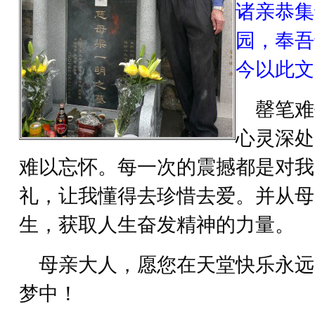
诸亲恭集
园，奉吾
今以此文
罄笔难
心灵深处
难以忘怀。每一次的震撼都是对我
礼，让我懂得去珍惜去爱。并从母
生，获取人生奋发精神的力量。
母亲大人，愿您在天堂快乐永远
梦中！