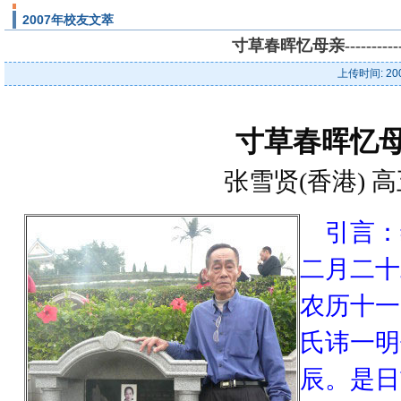
2007年校友文萃
寸草春晖忆母亲-------
上传时间: 20
寸草春晖忆
张雪贤(香港) 
引言：
二月二十
农历十一
氏讳一明
辰。是日