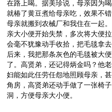
在路上喝。据美珍说，母亲因为喝
就椿了黄豆煮给母亲吃，效果不错
母亲就搬到农械厂和我住在一起。
亲大小便开始失禁，多次将大便拉
会毫不犹豫动手收拾，把毛毯拿去
后来，我把那条灰色的毛毯被大便
了。高贤弟，还记得炳金吗？他老
妇能如此任劳任怨地照顾母亲，甚
角房，高贤弟还动手做了一张椅子
洞，方便母亲大小便。