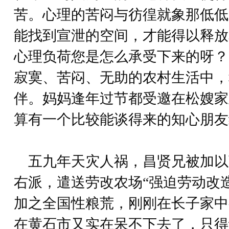
苦。心理的苦闷与彷徨就象那低低
能找到宣泄的空间，才能得以释放
心理负荷您是怎么承受下来的呀？
寂寞、苦闷、无助的农村生活中，
伴。妈妈逢年过节都受邀在松嫂家
算有一个比较能谈得来的知心朋友
五九年天灾人祸，昌贤兄被加以
右派，遣送劳改农场“强迫劳动改
加之全国性粮荒，刚刚在长子家中
在黄石市又实在呆不下去了，只得