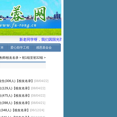
新老同学呀，我们因国光而自豪，国光因我们而骄傲。 
言本
爱心助学工程
感恩基金会
教师/校友名录
>
初1组至初32组
>
生(306人)【校友名录】
[08/04/22]
(129人)【校友名录】
[08/04/22]
(475人)【校友名录】
[08/04/22]
(398人)【校友名录】
[08/04/21]
348人)【校友名录】
[06/12/24]