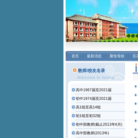
首页
最新消息
聚焦母校
百
教师/校友名录
高中1967届至2021届
初中1974届至2021届
高1组至高14组
初1组至初32组
初中部教师(截止2013年6月)
高中部教师(2013年)