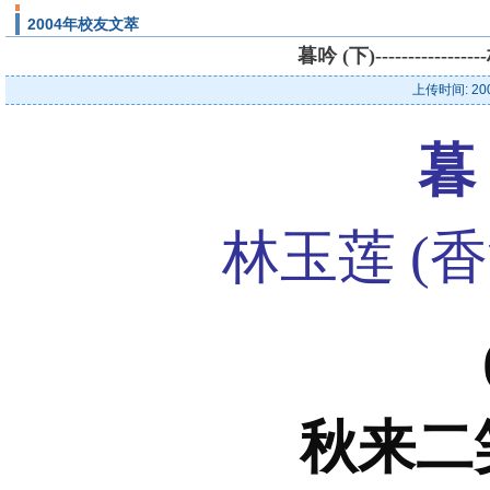
2004年校友文萃
暮吟 (下)---------
上传时间: 20
暮
林玉莲 (香
秋来二