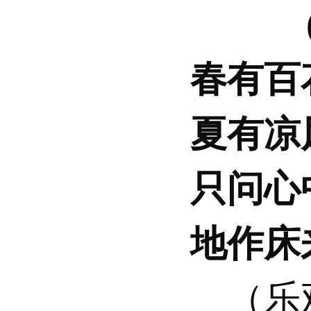
春有百
夏有凉
只问心
地作床
（乐