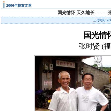
2006年校友文萃
国光情怀 天久地长------
上传时间: 20
国光情
张时贤 (福