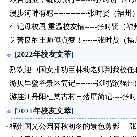
漫步河畔有感--------------张时贤
牢记母校恩 重温校友情-----张时贤（
为善良的王师傅点赞！------张时贤（
[
2022年校友文萃
]
烈欢迎中国女排功臣林莉老师到我校任职-
游贝里蟹谷景区简记--------张时贤(
游连江丹阳杜棠古村三落厝简记----张
[
2021年校友文萃
]
福州国光公园暮秋初冬的景色剪影----