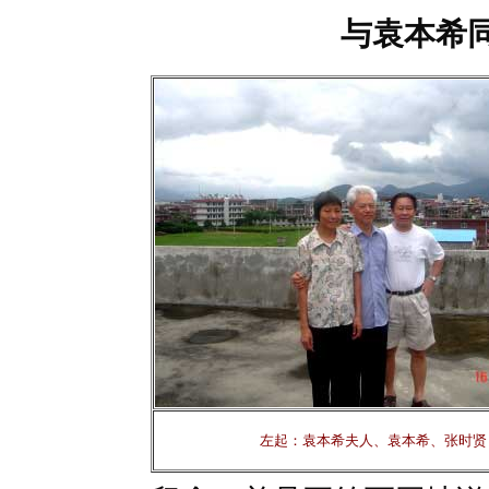
与袁本希
左起：袁本希夫人、袁本希、张时贤