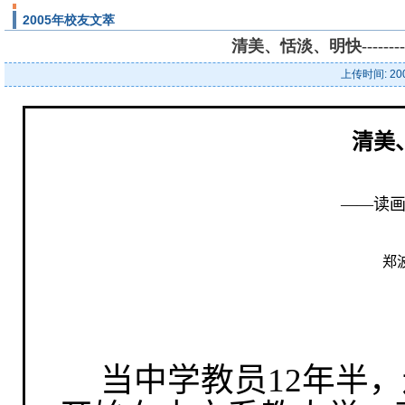
2005年校友文萃
清美、恬淡、明快-----
上传时间: 20
清美
——读
郑
当中学教员
12
年半，