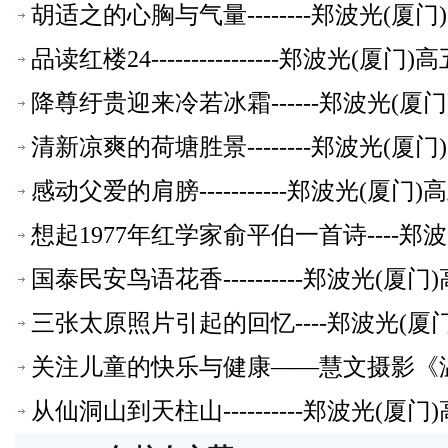
胡适之的心胸与气量--------郑波光(
品读红楼24----------------郑波光(
降尊纡贵迎来冷若冰霜------郑波光(
清新凉爽的荷塘胜景--------郑波光(
感动父爱的肩膀-----------郑波光(厦
想起1977年红学家俞平伯一首诗----
国泰民安鸟语花香----------郑波光(
三张太原照片引起的回忆----郑波光(
关注儿童的快乐与健康——慧文摄影《温暖
文萃】
从仙洞山到天柱山----------郑波光(