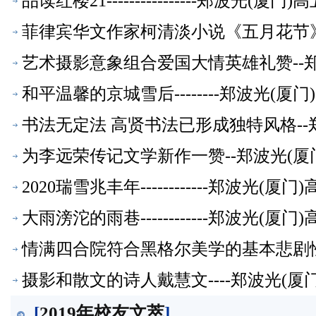
品读红楼21----------------郑波光(
菲律宾华文作家柯清淡小说《五月花节》
艺术摄影意象组合爱国大情英雄礼赞--
和平温馨的京城雪后--------郑波光(
书法无定法 高贤书法已形成独特风格--
为李远荣传记文学新作一赞--郑波光(厦
2020瑞雪兆丰年------------郑波光(
大雨滂沱的雨巷------------郑波光(
情满四合院符合黑格尔美学的基本悲剧性
摄影和散文的诗人戴慧文----郑波光(
[
2019年校友文萃
]