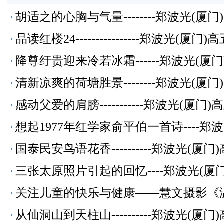
胡适之的心胸与气量--------郑波光(
品读红楼24----------------郑波光(
降尊纡贵迎来冷若冰霜------郑波光(
清新凉爽的荷塘胜景--------郑波光(
感动父爱的肩膀-----------郑波光(厦
想起1977年红学家俞平伯一首诗----
国泰民安鸟语花香----------郑波光(
三张太原照片引起的回忆----郑波光(
关注儿童的快乐与健康——慧文摄影《温暖
文萃】
从仙洞山到天柱山----------郑波光(