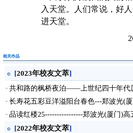
入天堂。人们常说，好人
进天堂。
相关作品
[
2023年校友文萃
]
共和路的枫桥夜泊——上世纪四十年代厦门记忆
文萃】
长寿花五彩豆洋溢阳台春色---郑波光(
品读红楼25----------------郑波光(
[
2022年校友文萃
]