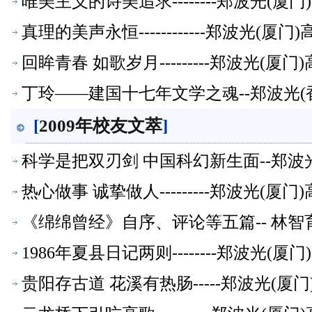
唯美主义的诗美追求--------郑波光(
真理的美声永恒------------郑波光(
回眸青春 如歌岁月---------郑波光(
丁玲——建国十七年文学之魂--郑波光(
[
2009年校友文萃
]
科学是把双刃剑 中国科幻新生面--郑波
热心做事 诚挚做人---------郑波光(
《绵绵曾经》自序、评论等五篇-- 林
萃】
1986年夏县日记两则--------郑波光(
贵阳存古道 花溪有热肠-----郑波光(