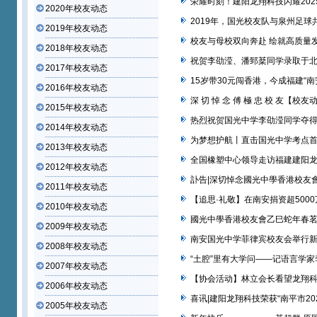
荣耀时刻！建阳龙翔科技闪耀20
2020年校友动态
2019年，国光校友队与泉州足
2019年校友动态
校友与母校双向奔赴 绘就高质量发
2018年校友动态
祝贺李劭滢、潘郅棻同学录取于北京
2017年校友动态
15岁带30元闯香港，今成福建“
2016年校友动态
深 切 悼 念 傅 極 忠 校 友【校友
2015年校友动态
热烈祝贺国光中学李劭滢同学夺得
2014年校友动态
为梦想护航丨直击国光中学考点
2013年校友动态
全国橡塑中心领导走访福建建阳
2012年校友动态
訃告|深切悼念國光中學香港校友
2011年校友动态
【追思·礼敬】在南安捐资超500
2010年校友动态
國光中學香港校友會乙巳蛇年春
2009年校友动态
南安国光中学菲律宾校友会举行
2008年校友动态
“土腔”里有大学问——记语言学
2007年校友动态
【协会活动】林立会长看望龙翔
2006年校友动态
喜讯|建阳龙翔科技荣获“南平市2
2005年校友动态