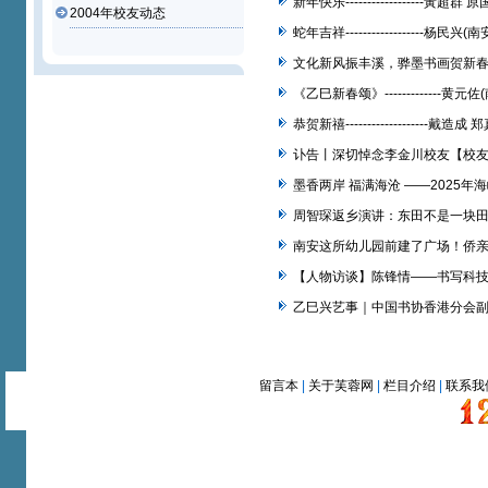
新年快乐------------------
2004年校友动态
蛇年吉祥------------------
文化新风振丰溪，骅墨书画贺新
《乙巳新春颂》------------
恭贺新禧------------------
讣告丨深切悼念李金川校友【校
墨香两岸 福满海沧 ——2025
周智琛返乡演讲：东田不是一块
南安这所幼儿园前建了广场！侨亲
【人物访谈】陈锋情——书写科
乙巳兴艺事｜中国书协香港分会副
留言本
|
关于芙蓉网
|
栏目介绍
|
联系我