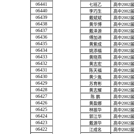
6441
0
七班乙
高中
2002
6440
0
李巧生
高中
2002
6439
0
戴斌斌
高中
2002
6438
0
黄华博
高中
2002
6437
0
戴泽源
高中
2002
6436
0
傅加进
高中
2002
6435
0
黄紫成
高中
2002
6434
0
姚添福
高中
2002
6433
0
黄晓燕
高中
2002
6432
0
黄志宏
高中
2002
6431
0
陈天福
高中
2002
6430
0
黄少胤
高中
2002
6429
0
苏育彬
高中
2002
6428
0
黄志耀
高中
2002
6427
0
陈 鹏
高中
2002
6426
0
黄盈娜
高中
2002
6425
0
林振华
高中
2002
6424
0
郭江华
高中
2002
6423
0
戴源华
高中
2002
6422
0
江成名
高中
2002