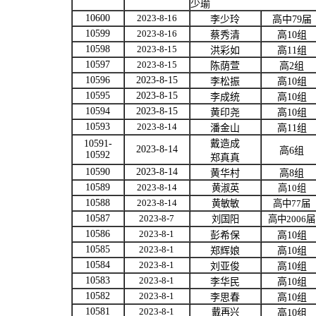
少瑜
10600
2023-8-16
李少玲
高中
79
届
10599
2023-8-16
蔡秀清
高
10
组
10598
2023-8-15
洪彩如
高
11
组
10597
2023-8-15
陈荫萱
高
2
组
10596
2023-8-15
李松振
高
10
组
10595
2023-8-15
李成统
高
10
组
10594
2023-8-15
黄印尧
高
10
组
10593
2023-8-14
潘金山
高
11
组
10591-
戴造成
2023-8-14
高
6
组
10592
郑真真
10590
2023-8-14
黄华村
高
8
组
10589
2023-8-14
黄淑英
高
10
组
10588
2023-8-14
黄敏敏
高中
77
届
10587
2023-8-7
刘国阳
高中
2006
届
10586
2023-8-1
彭希保
高
10
组
10585
2023-8-1
郑辉娘
高
10
组
10584
2023-8-1
刘亚俊
高
10
组
10583
2023-8-1
李华民
高
10
组
10582
2023-8-1
李思春
高
10
组
10581
2023-8-1
戴再兴
高
10
组