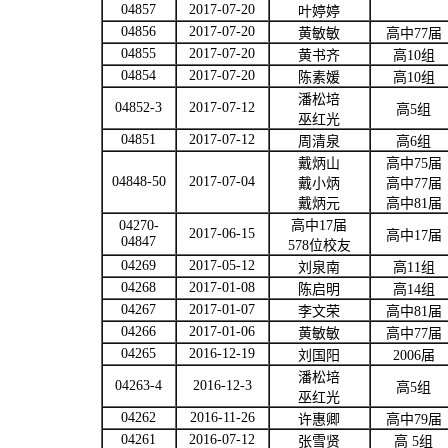
04857
2017-07-20
叶婷婷
04856
2017-07-20
黄敏敏
高中
77
届
04855
2017-07-20
黄书齐
高
10
组
04854
2017-07-20
陈素媛
高
10
组
潘松培
04852-3
2017-07-12
高
5
组
巫红光
04851
2017-07-12
周清泉
高
6
组
戴炳山
高中
75
届
04848-50
2017-07-04
戴小炳
高中
77
届
戴炳元
高中
81
届
04270-
高中
17
届
2017-06-15
高中
17
届
04847
578
位校友
04269
2017-05-12
刘泉南
高
11
组
04268
2017-01-08
陈启明
高
14
组
04267
2017-01-07
李文荣
高中
81
届
04266
2017-01-06
黄敏敏
高中
77
届
04265
2016-12-19
刘国阳
2006
届
潘松培
04263-4
2016-12-3
高
5
组
巫红光
04262
2016-11-26
许惠卿
高中
79
届
04261
2016-07-12
张雪贤
高
5
组