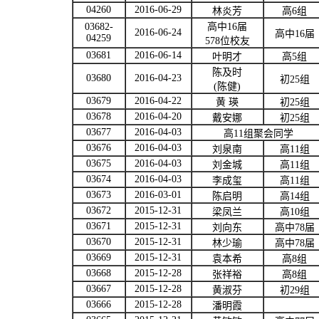
04260
2016-06-29
林炎芳
高
6
组
03682-
高中
16
届
2016-06-24
高中
16
届
04259
578
位校友
03681
2016-06-14
叶明才
高
5
组
陈及时
03680
2016-04-23
初
25
组
(
陈健
)
03679
2016-04-22
黄
瑛
初
25
组
03678
2016-04-20
戴安娜
初
25
组
03677
2016-04-03
高
11
组聚会同学
03676
2016-04-03
刘泉南
高
11
组
03675
2016-04-03
刘金城
高
11
组
03674
2016-04-03
李成玺
高
11
组
03673
2016-03-01
陈启明
高
14
组
03672
2015-12-31
梁凤兰
高
10
组
03671
2015-12-31
刘向东
高中
78
届
03670
2015-12-31
林少瑜
高中
78
届
03669
2015-12-31
袁本希
高
8
组
03668
2015-12-28
张祥裕
高
8
组
03667
2015-12-28
黄淑芬
初
29
组
03666
2015-12-28
潘明霞