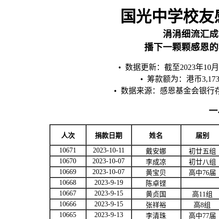
国光中学校友
涓涓细流汇成
播下一颗颗感恩的
•
数据更新：截至
2023
年
10
月
•
筹款额为：港币
3,173
•
数据来源：感恩基金会银行
一
人次
捐款日期
姓名
届别
10671
2023-10-11
戴安娜
初廿五组
10670
2023-10-07
李成凉
初廿八组
10669
2023-10-07
黄宝贝
高中
76
届
10668
2023-9-19
陈卓铿
10667
2023-9-15
黄贞国
高
11
组
10666
2023-9-15
张祥裕
高
8
组
10665
2023-9-13
李清珠
高中
77
届