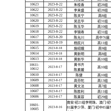
10623
2023-8-22
朱桂香
初
28
组
10622
2023-8-22
李来盛
初
28
组
10621
2023-8-22
陈关宁
高
8
组
10620
2023-8-22
吴志华
初
31
组
10619
2023-8-22
陈玉华
高
10
组
10618
2023-8-22
李锦寿
初
31
组
10617
2023-8-20
陈允川
高中
76
届
10616
2023-8-19
杨民兴
高
11
组
10615
2023-8-18
施绍娥
高
9
组
10614
2023-8-18
黄新明
高
8
组
10613
2023-8-18
黄新华
高
10
组
10611-
黄书齐
2023-8-17
高
10
组
10612
陈素媛
10610
2023-8-17
陈健
高
10
组
10609
2023-8-17
高芬陀
高
13
组
10608
2023-8-17
黄文法
高
7
组
10607
2023-8-17
陈胜利
高
11
组
10606
2023-8-17
陈美容
初
29
组
南安
/
初
21
组李明珠、
澳门
/
初
10601-
2023-8-16
81
届李少萍、厦门
/
初中
85
届
10605