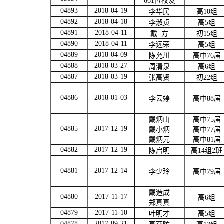
661
位校友
04893
2018-04-19
李华民
高
10
组
04892
2018-04-18
李淑贞
高
5
组
04891
2018-04-11
戴
方
初
1
5
组
04890
2018-04-11
李远荣
高
5
组
04889
2018-04-09
陈允川
高中
76
届
04888
2018-03-27
周清泉
高
6
组
04887
2018-03-19
张高贤
初
22
组
04886
2018-01-03
李云婷
高中
88
届
戴炳山
高中
75
届
04885
2017-12-19
戴小炳
高中
77
届
戴炳元
高中
81
届
04882
2017-12-19
陈启明
高
14
组
2
班
04881
2017-12-14
李少玲
高中
79
届
戴造成
04880
2017-11-17
高
6
组
郑真真
04879
2017-11-10
叶明才
高
5
组
04878
2017-09-21