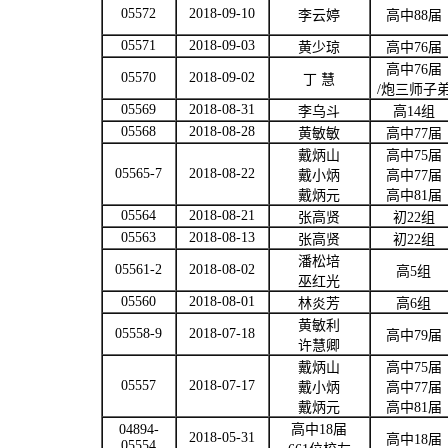
05572
2018-09-10
李云婷
高中
88
届
05571
2018-09-03
黄少琼
高中
76
届
高中
76
届
05570
2018-09-02
丁
慧
/
炮三师子
05569
2018-08-31
李乌斗
高
14
组
05568
2018-08-28
黄敏敏
高中
77
届
戴炳山
高中
75
届
05565-7
2018-08-22
戴小炳
高中
77
届
戴炳元
高中
81
届
05564
2018-08-21
张高贤
初
22
组
05563
2018-08-13
张高贤
初
22
组
潘松培
05561-2
2018-08-02
高
5
组
巫红光
05560
2018-08-01
林炎芳
高
6
组
黄敏利
05558-9
2018-07-18
高中
79
届
许慧卿
戴炳山
高中
75
届
05557
2018-07-17
戴小炳
高中
77
届
戴炳元
高中
81
届
04894-
高中
18
届
2018-05-31
高中
18
届
05554