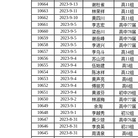
10664
2023-9-13
谢杜雀
高
11
组
10663
2023-9-11
林荣祥
高
11
组
10662
2023-9-10
黄四川
高
11
组
10661
2023-9-5
李志宏
高中
77
届
10660
2023-9-5
梁岳川
高中
78
届
10659
2023-9-5
谢岳峰
高中
79
届
10658
2023-9-5
李进兴
高中
77
届
10657
2023-9-5
李乌斗
高
14
组
10656
2023-9-4
苏山河
高
11
组
10655
2023-9-4
伍始建
高
5
组
10654
2023-9-4
陈冰祥
高
12
组
10653
2023-9-4
黄声亮
高
6
组
10652
2023-9-4
傅丽芳
高
6
组
10651
2023-9-4
黄淑芬
初中
29
组
10650
2023-9-2
林淑梅
高中
77
届
10649
2023-9-1
余淘
高中
77
届
10648
2023-9-1
李越秀
初
32
组
10647
2023-8-31
黄少琼
高中
76
届
10646
2023-8-31
李良英
初
23
组
10645
2023-8-31
周清泉
高
6
组