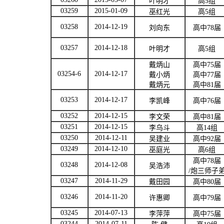
叶明才
高
5
组
03259
2015-01-09
巫红光
高
5
组
03258
2014-12-19
刘向东
高中
78
届
03257
2014-12-18
叶明才
高
5
组
戴炳山
高中
75
届
03254-6
2014-12-17
戴小炳
高中
77
届
戴炳元
高中
81
届
03253
2014-12-17
李凯峰
高中
76
届
03252
2014-12-15
李文荣
高中
81
届
03251
2014-12-15
李乌斗
高
14
组
03250
2014-12-11
吴建业
高中
92
届
03249
2014-12-10
巫庭光
高
6
组
高中
78
届
03248
2014-12-08
吴浩沛
/
炮三师子
03247
2014-11-29
戴田园
高中
80
届
03246
2014-11-20
许惠卿
高中
79
届
03245
2014-07-13
李萍萍
高中
75
届
03244
2014-07-11