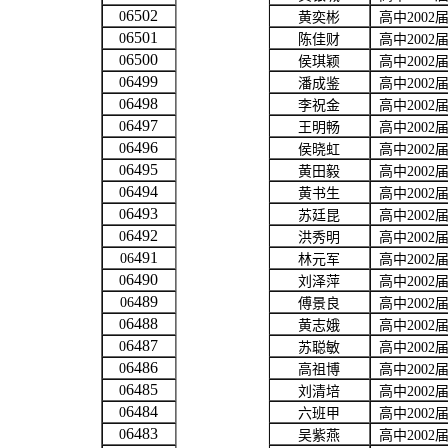
6502
0
黄奕彬
高中
2002
6501
0
陈佳财
高中
2002
6500
0
侯琪颖
高中
2002
6499
0
潘成鉴
高中
2002
6498
0
李祝金
高中
2002
6497
0
王明畅
高中
2002
6496
0
侯晓虹
高中
2002
6495
0
黄田毅
高中
2002
6494
0
黄书生
高中
2002
6493
0
苏廷昆
高中
2002
6492
0
洪秀明
高中
2002
491
06
林元军
高中
2002
6490
0
刘泽萍
高中
2002
489
06
傅景良
高中
2002
6488
0
黄志娥
高中
2002
6487
0
苏聪敏
高中
2002
6486
0
高祖博
高中
2002
6485
0
刘清培
高中
2002
6484
0
六班甲
高中
2002
6483
0
吴紫燕
高中
2002