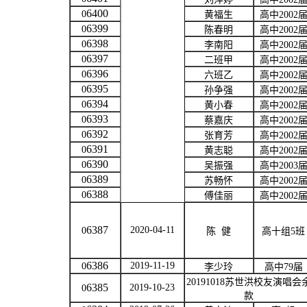
6400
0
黄福生
高中
2002
6399
0
陈春明
高中
2002
6398
0
李南阳
高中
2002
6397
0
二班甲
高中
2002
6396
0
六班乙
高中
2002
6395
0
孙争强
高中
2002
6394
0
黄小春
高中
2002
6393
0
蔡嘉庆
高中
2002
6392
0
张育芳
高中
2002
6391
0
黄志聪
高中
2002
6390
0
吴振强
高中
2003
6389
0
苏畅怀
高中
2002
6388
0
傅佳丽
高中
2002
6387
2020-04-11
0
陈
健
高十组
5
班
6386
2019-11-19
0
李少玲
高中
79
届
20191018
苏世洪校友演唱会
6385
2019-10-23
0
款