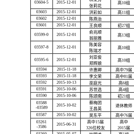
03604-5
2015-12-01
高
10
组
张莉花
03603
2015-12-01
洪彩如
高
11
组
03602
2015-12-01
陈燕治
03601
2015-12-01
王良顺
初
27
组
俞兆顺
03599-0
2015-12-01
高
13
组
翁丽雅
陈美容
03597-8
2015-12-01
高
10
组
陈瑞才
刘亚俊
03595-6
2015-12-01
高
10
组
郑辉娘
03594
2015-11-18
许惠卿
高中
79
届
03593
2015-11-18
李文荣
高中
81
届
03592
2015-10-13
巫庭光
高
6
组
03591
2015-10-06
苏世选
高
4
组
03590
2015-10-06
陈颂南
初
21
组
03588
蔡梅团
2015-10-02
退休教师
-03589
王昌英
03587
2015-10-02
吴东平
高中
76
届
03261
高中
15
届
高中
2015-06-31
-3586
326
位校友
2015
届
03260
2015-05-07