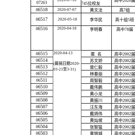
高中
2020
07263
745
位校友
6518
2020-07-07
0
黄文法
高
7
组
6517
2020-05-18
0
李华民
高十组
5
班
6516
2020-04-18
0
李明春
高中
78
届
2020-04-13
6515
0
匿
名
高中
2002
6514
0
苏文娇
高中
2002
(
募捐日期
2
020-
6513
0
曾仁毅
高中
2002
03-23
至
3-31)
6512
0
林春丽
高中
2002
511
06
周智毅
高中
2002
6510
0
戴伟鹏
高中
2002
6509
0
黄小龙
高中
2002
6508
0
黄振川
高中
2002
6507
0
汪东海
高中
2002
6506
0
戴炳伟
高中
2002
6505
0
黄灿坡
高中
2002
6504
0
张智猛
高中
2002
6503
0
黄银城
高中
2002